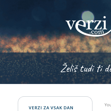
Želiš tudi ti d
You
VERZI ZA VSAK DAN