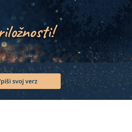
riložnosti!
piši svoj verz