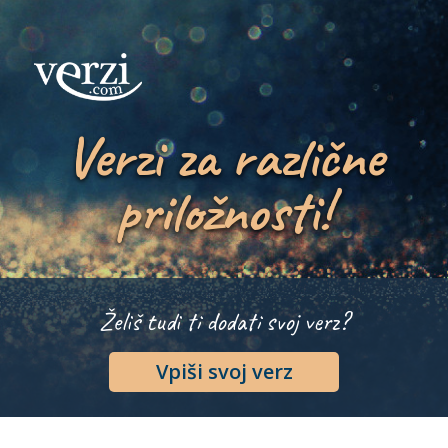
Verzi za različne
priložnosti!
Želiš tudi ti dodati svoj verz?
Vpiši svoj verz