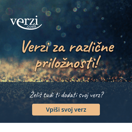
Verzi za različne
priložnosti!
Želiš tudi ti dodati svoj verz?
Vpiši svoj verz