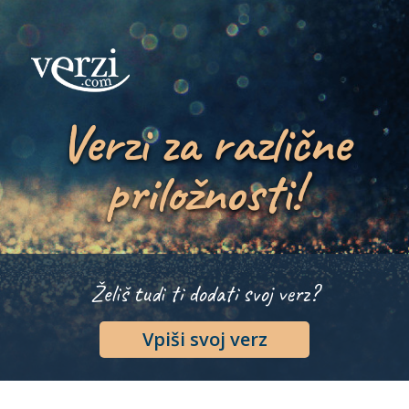
Verzi za različne
priložnosti!
Želiš tudi ti dodati svoj verz?
Vpiši svoj verz