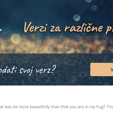
Verzi za različne p
odati svoj verz?
V
t was be more beautifully than that you are in my hug? Tha