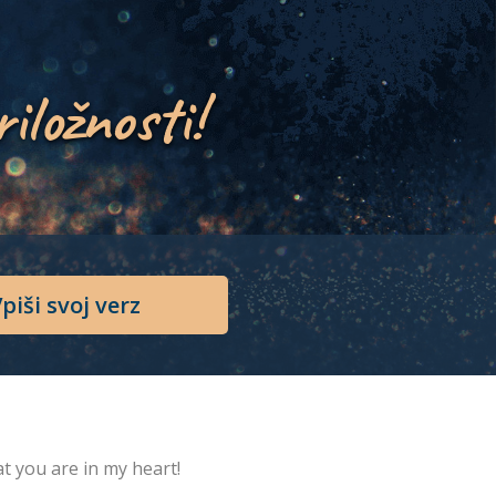
riložnosti!
piši svoj verz
t you are in my heart!