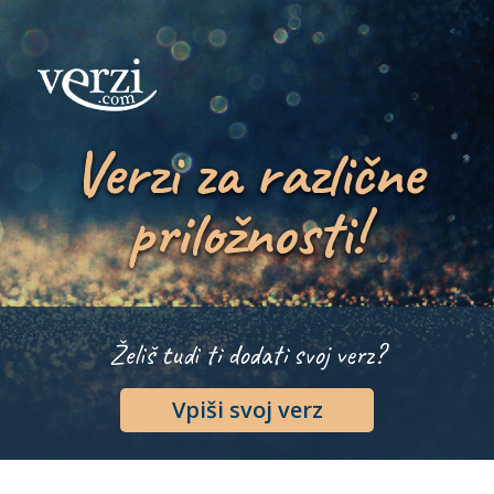
Verzi za različne
priložnosti!
Želiš tudi ti dodati svoj verz?
Vpiši svoj verz