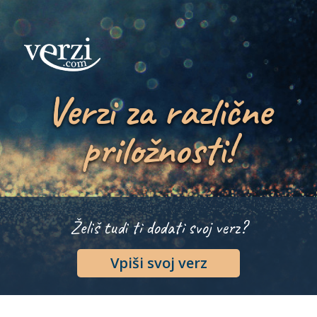
Verzi za različne
priložnosti!
Želiš tudi ti dodati svoj verz?
Vpiši svoj verz