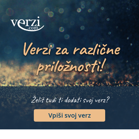
Verzi za različne
priložnosti!
Želiš tudi ti dodati svoj verz?
Vpiši svoj verz