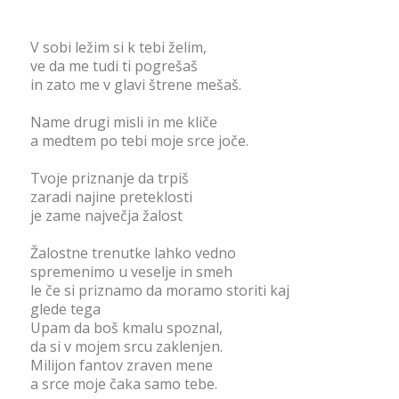
V sobi ležim si k tebi želim,
ve da me tudi ti pogrešaš
in zato me v glavi štrene mešaš.
Name drugi misli in me kliče
a medtem po tebi moje srce joče.
Tvoje priznanje da trpiš
zaradi najine preteklosti
je zame največja žalost
Žalostne trenutke lahko vedno
spremenimo u veselje in smeh
le če si priznamo da moramo storiti kaj
glede tega
Upam da boš kmalu spoznal,
da si v mojem srcu zaklenjen.
Milijon fantov zraven mene
a srce moje čaka samo tebe.