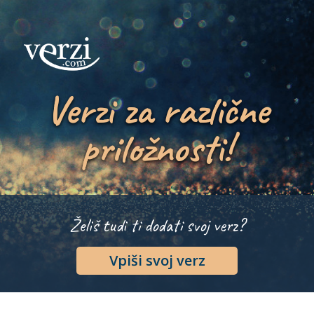
Verzi za različne
priložnosti!
Želiš tudi ti dodati svoj verz?
Vpiši svoj verz