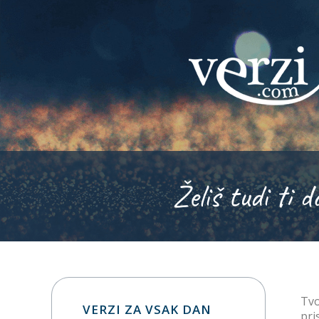
Želiš tudi ti d
Tvo
VERZI ZA VSAK DAN
pri