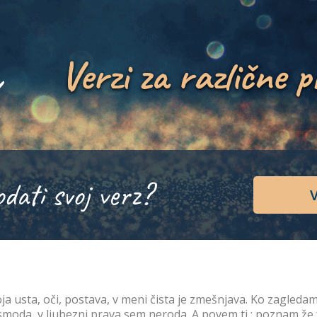
Verzi za različne p
odati svoj verz?
V
ja usta, oči, postava, v meni čista je zmešnjava. Ko zagledam 
smoda, v ljubezni prava sem neroda. A povem ti : poznam že fa