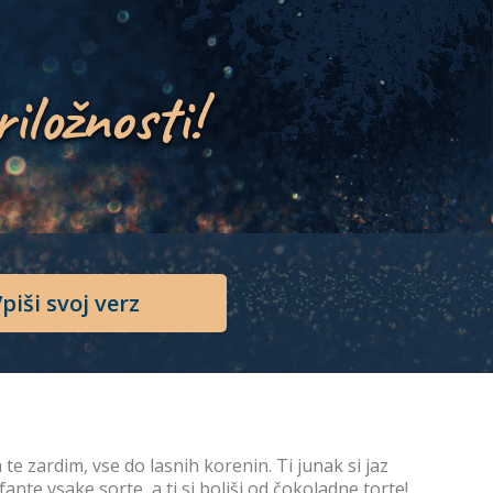
riložnosti!
piši svoj verz
te zardim, vse do lasnih korenin. Ti junak si jaz
nte vsake sorte, a ti si boljši od čokoladne torte!