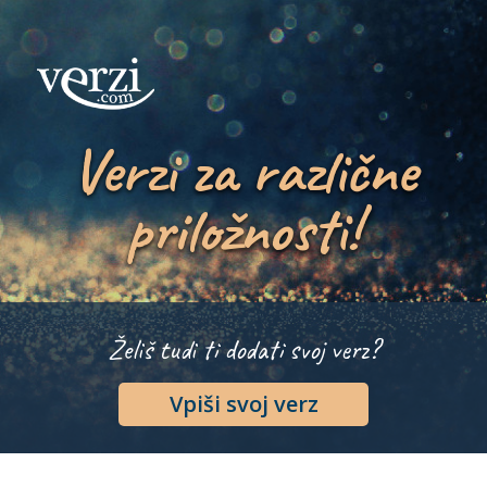
Verzi za različne
priložnosti!
Želiš tudi ti dodati svoj verz?
Vpiši svoj verz