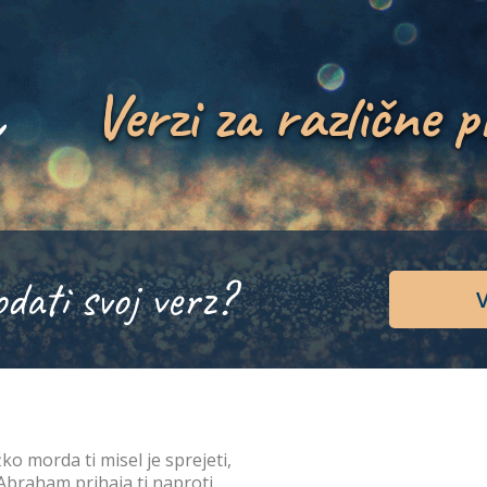
Verzi za različne p
odati svoj verz?
V
ko morda ti misel je sprejeti,
Abraham prihaja ti naproti.