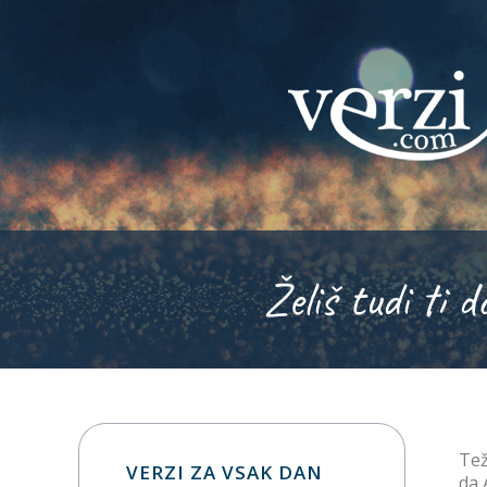
Želiš tudi ti d
Tež
VERZI ZA VSAK DAN
da 