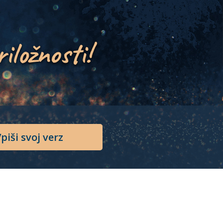
riložnosti!
piši svoj verz