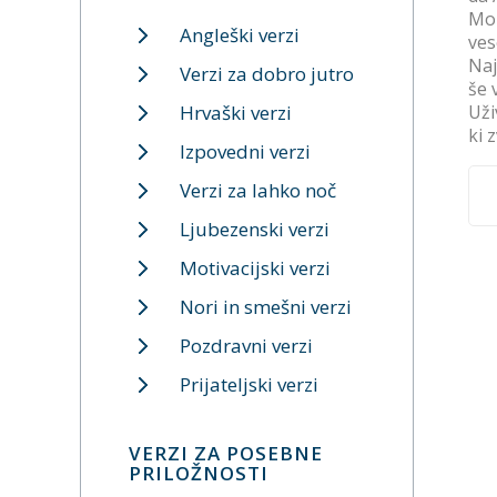
Mor
Angleški verzi
ves
Naj
Verzi za dobro jutro
še 
Hrvaški verzi
Uži
ki 
Izpovedni verzi
Verzi za lahko noč
Ljubezenski verzi
Motivacijski verzi
Nori in smešni verzi
Pozdravni verzi
Prijateljski verzi
VERZI ZA POSEBNE
PRILOŽNOSTI