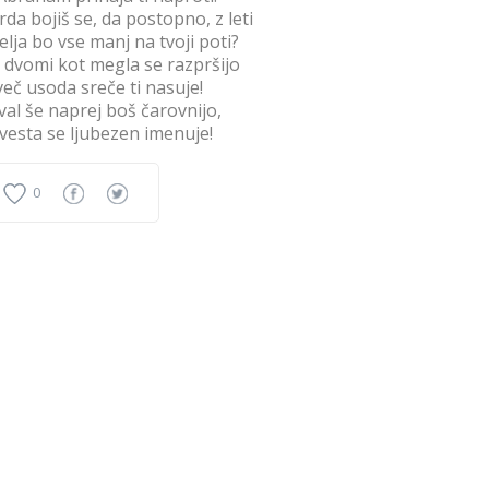
da bojiš se, da postopno, z leti
elja bo vse manj na tvoji poti?
 dvomi kot megla se razpršijo
več usoda sreče ti nasuje!
val še naprej boš čarovnijo,
zvesta se ljubezen imenuje!
0