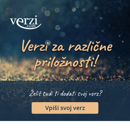
Verzi za različne
priložnosti!
Želiš tudi ti dodati svoj verz?
Vpiši svoj verz