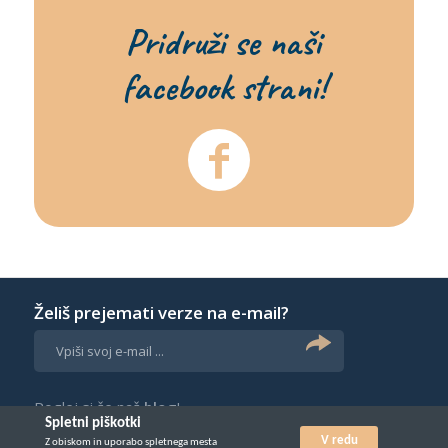
Pridruži se naši
facebook strani!
Želiš prejemati verze na e-mail?
Poglej si še naš
blog
!
Spletni piškotki
V redu
Z obiskom in uporabo spletnega mesta