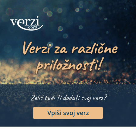
Verzi za različne
priložnosti!
Želiš tudi ti dodati svoj verz?
Vpiši svoj verz