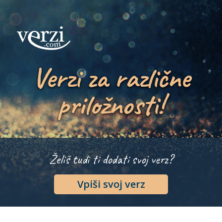
Verzi za različne
priložnosti!
Želiš tudi ti dodati svoj verz?
Vpiši svoj verz