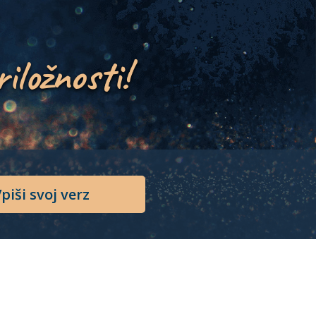
riložnosti!
piši svoj verz