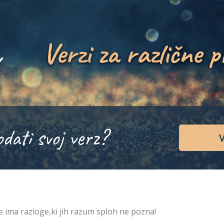
Verzi za različne p
odati svoj verz?
V
e ima razloge,ki jih razum sploh ne pozna!