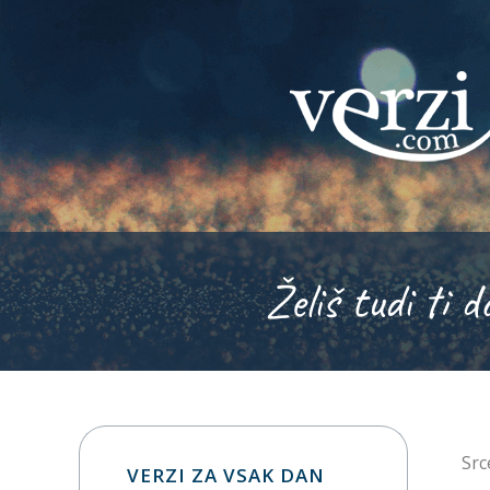
Želiš tudi ti d
Src
VERZI ZA VSAK DAN