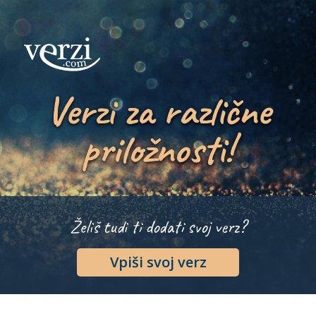
Verzi za različne
priložnosti!
Želiš tudi ti dodati svoj verz?
Vpiši svoj verz