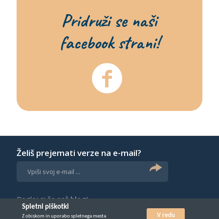
Pridruži se naši
facebook strani!
Želiš prejemati verze na e-mail?
Poglej si še naš
blog
!
Spletni piškotki
V redu
Z obiskom in uporabo spletnega mesta