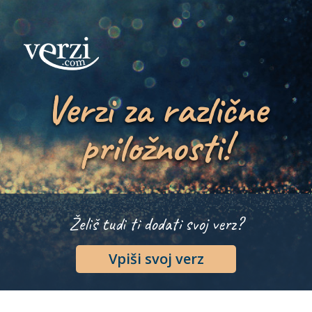
Verzi za različne
priložnosti!
Želiš tudi ti dodati svoj verz?
Vpiši svoj verz