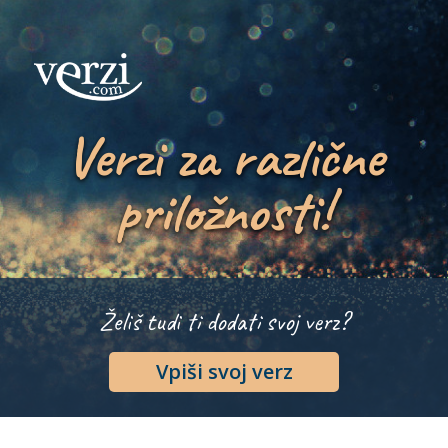
Verzi za različne
priložnosti!
Želiš tudi ti dodati svoj verz?
Vpiši svoj verz