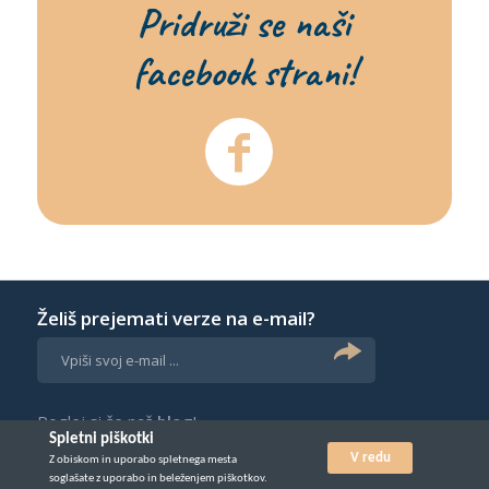
Pridruži se naši
facebook strani!
Želiš prejemati verze na e-mail?
Poglej si še naš
blog
!
Spletni piškotki
V redu
Z obiskom in uporabo spletnega mesta
© Vse pravice pridržane 2026. Izdelava:
soglašate z uporabo in beleženjem piškotkov.