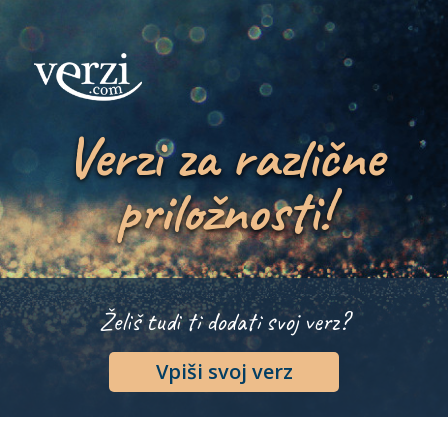
Verzi za različne
priložnosti!
Želiš tudi ti dodati svoj verz?
Vpiši svoj verz