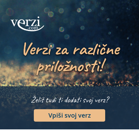
Verzi za različne
priložnosti!
Želiš tudi ti dodati svoj verz?
Vpiši svoj verz