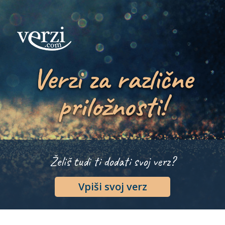
Verzi za različne
priložnosti!
Želiš tudi ti dodati svoj verz?
Vpiši svoj verz