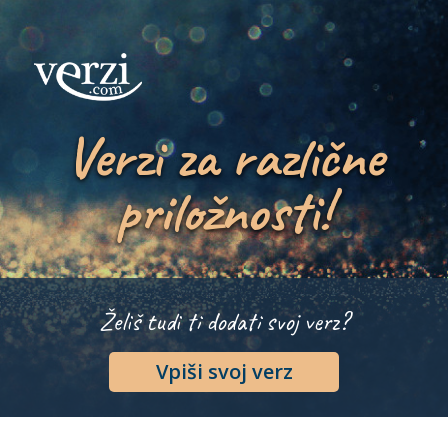
Verzi za različne
priložnosti!
Želiš tudi ti dodati svoj verz?
Vpiši svoj verz