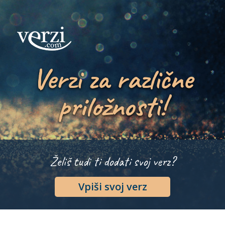
Verzi za različne
priložnosti!
Želiš tudi ti dodati svoj verz?
Vpiši svoj verz