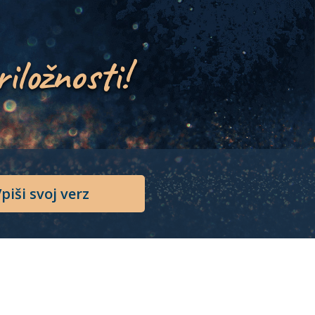
riložnosti!
piši svoj verz