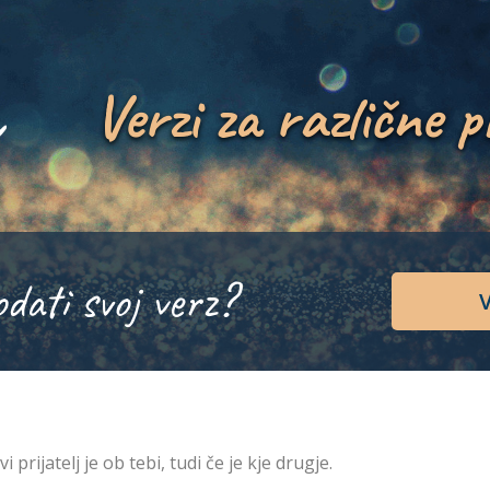
Verzi za različne p
odati svoj verz?
V
vi prijatelj je ob tebi, tudi če je kje drugje.