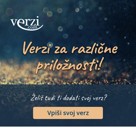
Verzi za različne
priložnosti!
Želiš tudi ti dodati svoj verz?
Vpiši svoj verz