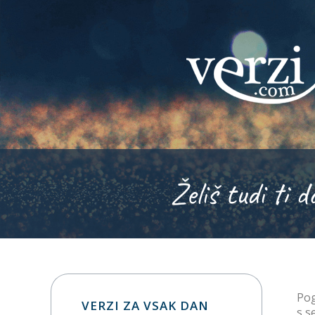
Želiš tudi ti d
Pog
VERZI ZA VSAK DAN
s s