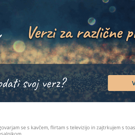
Verzi za različne p
odati svoj verz?
V
ovarjam se s kavčem, flirtam s televizijo in zajtrkujem s to
esalnikom.