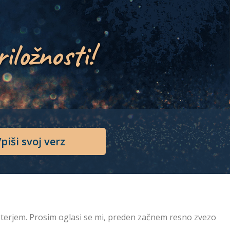
riložnosti!
piši svoj verz
asterjem. Prosim oglasi se mi, preden začnem resno zvezo