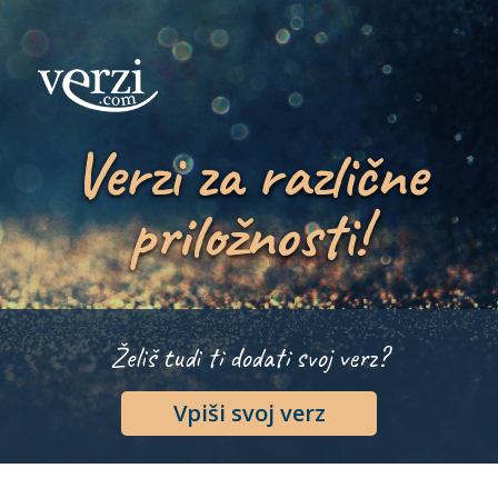
Verzi za različne
priložnosti!
Želiš tudi ti dodati svoj verz?
Vpiši svoj verz