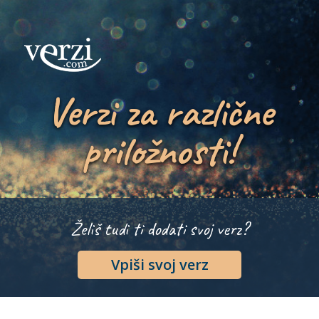
Verzi za različne
priložnosti!
Želiš tudi ti dodati svoj verz?
Vpiši svoj verz