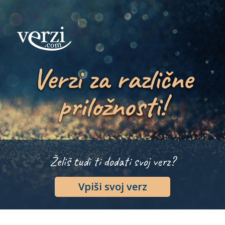
Verzi za različne
priložnosti!
Želiš tudi ti dodati svoj verz?
Vpiši svoj verz