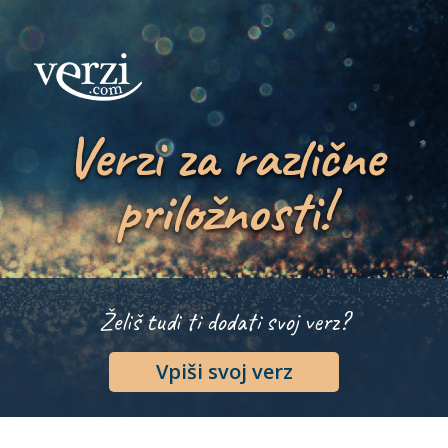
Verzi za različne
priložnosti!
Želiš tudi ti dodati svoj verz?
Vpiši svoj verz