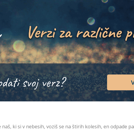
Verzi za različne p
odati svoj verz?
V
 naš, ki si v nebesih, voziš se na štirih kolesih, en odpade p