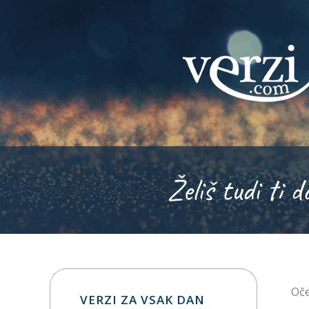
Želiš tudi ti d
Oče
VERZI ZA VSAK DAN