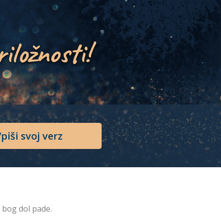
riložnosti!
piši svoj verz
a bog dol pade.