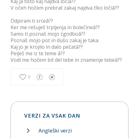
Kaj ja tisto kaj najdva ločiâ??
V očeh hočem prebrat zakaj najdva tlko ločiâ??
Odpiram ti srceâ??
Ker me rešuješ trpljenja in bolečineâ??
Samo ti poznaš mojo zgodboâ??
Poznaš mojo pot in dušo zakaj je taka
Kaj jo je krojilo in dalo pečatâ??
Pelješ me iz te teme â??
Vodi me hočem bit del tebe in znamenje tebeâ??
0
VERZI ZA VSAK DAN
Angleški verzi