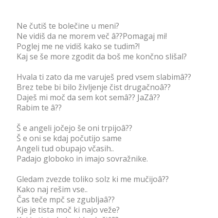
Ne čutiš te bolečine u meni?
Ne vidiš da ne morem več â??Pomagaj mi!
Poglej me ne vidiš kako se tudim?!
Kaj se še more zgodit da boš me končno slišal?
Hvala ti zato da me varuješ pred vsem slabimâ??
Brez tebe bi bilo življenje čist drugačnoâ??
Daješ mi moč da sem kot semâ?? JaZâ??
Rabim te â??
Š e angeli jočejo še oni trpijoâ??
Š e oni se kdaj počutijo same
Angeli tud obupajo včasih..
Padajo globoko in imajo sovražnike.
Gledam zvezde toliko solz ki me mučijoâ??
Kako naj rešim vse..
Čas teče mpč se zgubljaâ??
Kje je tista moč ki najo veže?