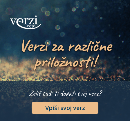
Verzi za različne
priložnosti!
Želiš tudi ti dodati svoj verz?
Vpiši svoj verz