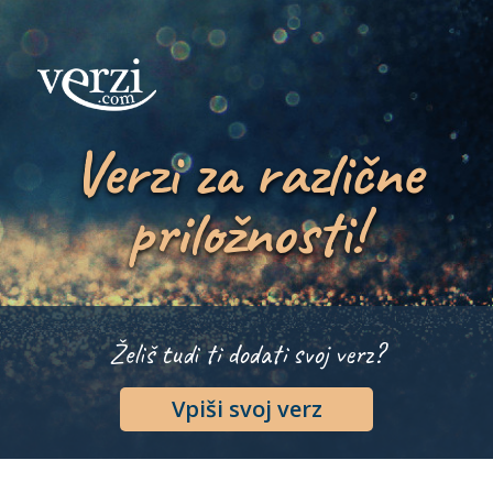
Verzi za različne
priložnosti!
Želiš tudi ti dodati svoj verz?
Vpiši svoj verz