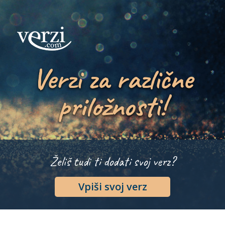
Verzi za različne
priložnosti!
Želiš tudi ti dodati svoj verz?
Vpiši svoj verz