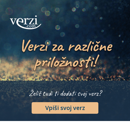
Verzi za različne
priložnosti!
Želiš tudi ti dodati svoj verz?
Vpiši svoj verz