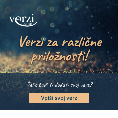
Verzi za različne
priložnosti!
Želiš tudi ti dodati svoj verz?
Vpiši svoj verz