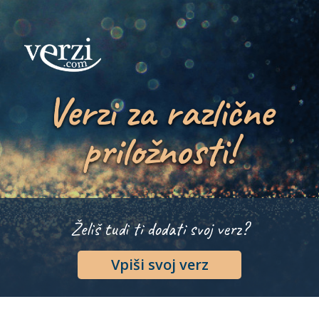
Verzi za različne
priložnosti!
Želiš tudi ti dodati svoj verz?
Vpiši svoj verz