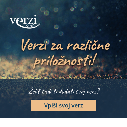
Verzi za različne
priložnosti!
Želiš tudi ti dodati svoj verz?
Vpiši svoj verz