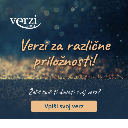
Verzi za različne
priložnosti!
Želiš tudi ti dodati svoj verz?
Vpiši svoj verz