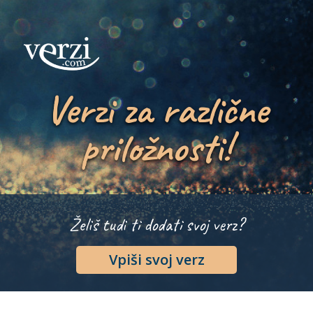
Verzi za različne
priložnosti!
Želiš tudi ti dodati svoj verz?
Vpiši svoj verz