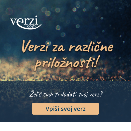
Verzi za različne
priložnosti!
Želiš tudi ti dodati svoj verz?
Vpiši svoj verz