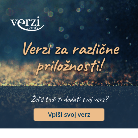
Verzi za različne
priložnosti!
Želiš tudi ti dodati svoj verz?
Vpiši svoj verz