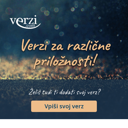
Verzi za različne
priložnosti!
Želiš tudi ti dodati svoj verz?
Vpiši svoj verz