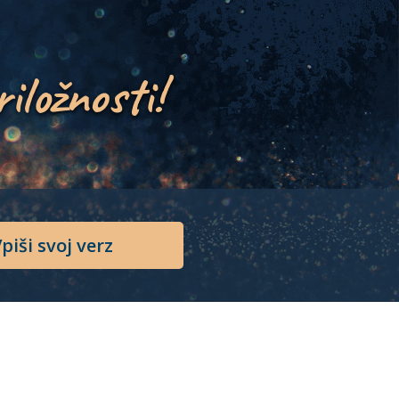
riložnosti!
piši svoj verz