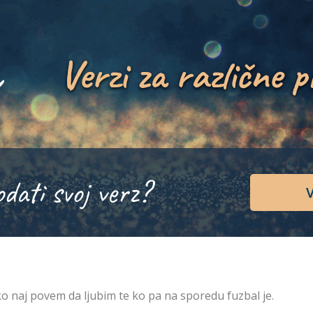
Verzi za različne p
odati svoj verz?
V
o naj povem da ljubim te ko pa na sporedu fuzbal je.