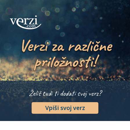
Verzi za različne
priložnosti!
Želiš tudi ti dodati svoj verz?
Vpiši svoj verz