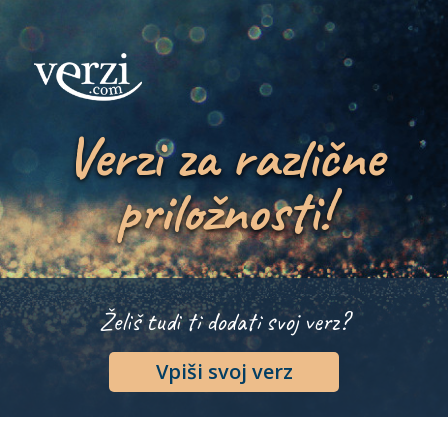
Verzi za različne
priložnosti!
Želiš tudi ti dodati svoj verz?
Vpiši svoj verz