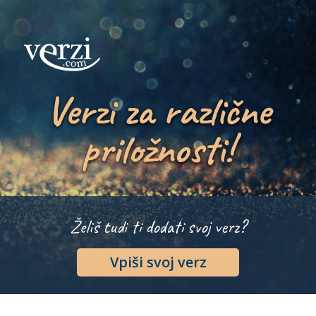
Verzi za različne
priložnosti!
Želiš tudi ti dodati svoj verz?
Vpiši svoj verz