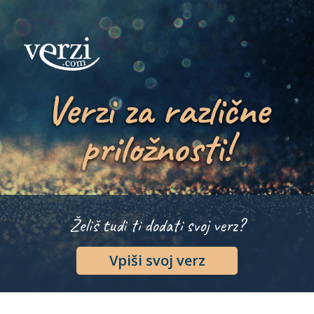
Verzi za različne
priložnosti!
Želiš tudi ti dodati svoj verz?
Vpiši svoj verz