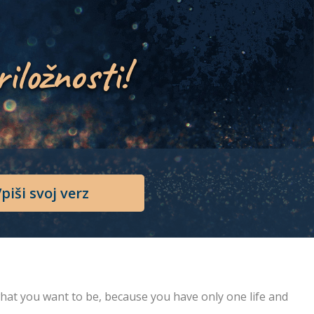
riložnosti!
piši svoj verz
at you want to be, because you have only one life and