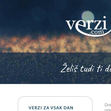
Želiš tudi ti d
Dre
VERZI ZA VSAK DAN
one