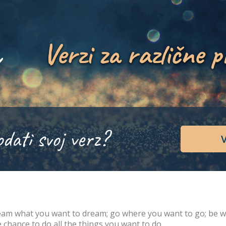
Verzi za različne p
odati svoj verz?
V
am what you want to dream; go where you want to go; be wh
 chance to do all the things you want to do.